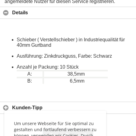
angemeldete Nutzer für diesen Service registrieren.
Details
Schieber ( Verstellschieber ) in Industriequalität für
40mm Gurtband
Ausführung: Zinkdruckguss, Farbe: Schwarz
Anzahl je Packung: 10 Stück
A:
38,5mm
B:
6,5mm
Kunden-Tipp
Um unsere Webseite für Sie optimal zu
gestalten und fortlaufend verbessern zu
<
>
>>
können, verwenden wir Cookies. Durch