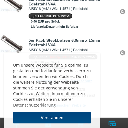
Edelstahl V4A
AISI316 (V4A / WNr 1.4571 ) Edelstahl
1,99 EUR inkl. 19 % MwSt.
0,40 EUR pro Stück
Lieferzeit:Derzeit nicht lieferbar
5er Pack Steckbolzen 6,0mm x 15mm
Edelstahl V4A
AISI316 (V4A / WNr 1.4571 ) Edelstahl
3,69 EUR
Nur 2,79 EUR
inkl. 19 % MwSt.
0,56 EUR pro Stück
Um unsere Webseite für Sie optimal zu
Lieferzeit:1-2 Werktage
gestalten und fortlaufend verbessern zu
können, verwenden wir Cookies. Durch
Impressum
-
AGB
-
Datenschutz
die weitere Nutzung der Webseite
stimmen Sie der Verwendung von
THAL VERSAND © 2026
Cookies zu. Weitere Informationen zu
Alle Preise inkl. MwSt. zzgl. Versand
Cookies erhalten Sie in unserer
Datenschutzerklärung
Zur klassischen Website
Verstanden
0