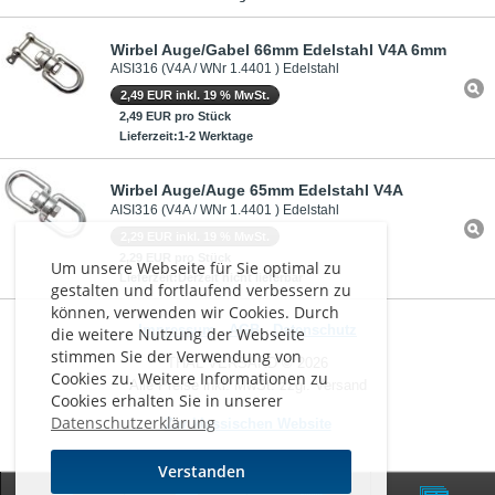
Wirbel Auge/Gabel 66mm Edelstahl V4A 6mm
AISI316 (V4A / WNr 1.4401 ) Edelstahl
2,49 EUR inkl. 19 % MwSt.
2,49 EUR pro Stück
Lieferzeit:1-2 Werktage
Wirbel Auge/Auge 65mm Edelstahl V4A
AISI316 (V4A / WNr 1.4401 ) Edelstahl
2,29 EUR inkl. 19 % MwSt.
2,29 EUR pro Stück
Um unsere Webseite für Sie optimal zu
Lieferzeit:Derzeit nicht lieferbar
gestalten und fortlaufend verbessern zu
können, verwenden wir Cookies. Durch
Impressum
-
AGB
-
Datenschutz
die weitere Nutzung der Webseite
stimmen Sie der Verwendung von
THAL VERSAND © 2026
Cookies zu. Weitere Informationen zu
Alle Preise inkl. MwSt. zzgl. Versand
Cookies erhalten Sie in unserer
Datenschutzerklärung
Zur klassischen Website
Verstanden
0