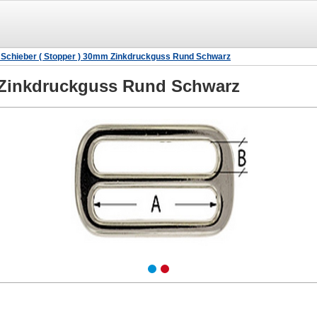
 Schieber ( Stopper ) 30mm Zinkdruckguss Rund Schwarz
m Zinkdruckguss Rund Schwarz