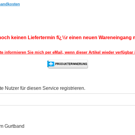
sandkosten
noch keinen Liefertermin fï¿½r einen neuen Wareneingang mi
tte informieren Sie mich per eMail,
wenn dieser Artikel wieder verfügbar i
Nutzer für diesen Service registrieren.
0mm Gurtband