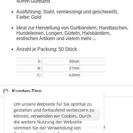
40mm Gurtband
Ausführung: Stahl, vermessingt und geschweißt,
Farbe: Gold
Ideal zur Herstellung von Gurtbändern, Handtaschen,
Hundeleinen, Longen, Gürteln, Halsbändern,
erotischen Artikeln und vielem mehr ...
Anzahl je Packung: 50 Stück
A:
40mm
B:
27mm
C:
4,0mm
Kunden-Tipp
Um unsere Webseite für Sie optimal zu
gestalten und fortlaufend verbessern zu
<<
<
>
>>
können, verwenden wir Cookies. Durch
die weitere Nutzung der Webseite
Artikel
23 von 27
in dieser Kategorie
stimmen Sie der Verwendung von