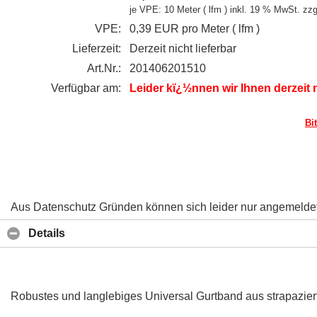
je VPE: 10 Meter ( lfm )
inkl. 19 % MwSt. zzg
VPE:
0,39 EUR pro Meter ( lfm )
Lieferzeit:
Derzeit nicht lieferbar
Art.Nr.:
201406201510
Verfügbar am:
Leider kï¿½nnen wir Ihnen derzeit 
Bi
Aus Datenschutz Gründen können sich leider nur angemeldete 
Details
Robustes und langlebiges Universal Gurtband aus strapazie