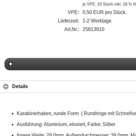
je VPE: 10 Stück
inkl. 19 % 
VPE:
0,50 EUR pro Stück
Lieferzeit:
1-2 Werktage
Art.Nr.:
25813810
Details
Karabinerhaken, runde Form ( Rundringe mit Schnellve
Ausführung: Aluminium, eloxiert, Farbe: Silber
Innere Weite: 29,0mm, Außendurchmesser: 38,0mm, Mat