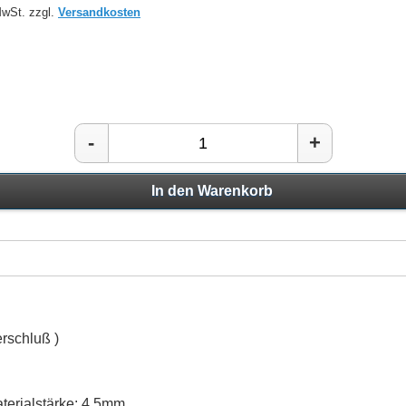
MwSt. zzgl.
Versandkosten
-
+
In den Warenkorb
rschluß )
erialstärke: 4,5mm