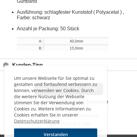
Gurtband
Ausführung: schlagfester Kunststof ( Polyacetal ) ,
Farbe: schwarz
Anzahl je Packung: 50 Stück
A:
40,0mm
B:
15,0mm
Kunden-Tipp
Um unsere Webseite für Sie optimal zu
gestalten und fortlaufend verbessern zu
<<
<
>
>>
können, verwenden wir Cookies. Durch
die weitere Nutzung der Webseite
Artikel
19 von 22
in dieser Kategorie
stimmen Sie der Verwendung von
Cookies zu. Weitere Informationen zu
Cookies erhalten Sie in unserer
Impressum
-
AGB
-
Datenschutz
Datenschutzerklärung
THAL VERSAND © 2026
Alle Preise inkl. MwSt. zzgl. Versand
Verstanden