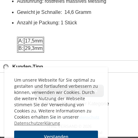
Ausführung: rostfreies massives Messing
Gewicht je Schnalle: 14,6 Gramm
Anzahl je Packung: 1 Stück
A:
17,5mm
B:
29,3mm
Kunden-Tipp
Um unsere Webseite für Sie optimal zu
gestalten und fortlaufend verbessern zu
<<
<
>
>>
können, verwenden wir Cookies. Durch
die weitere Nutzung der Webseite
Artikel
35 von 46
in dieser Kategorie
stimmen Sie der Verwendung von
Cookies zu. Weitere Informationen zu
Cookies erhalten Sie in unserer
Impressum
-
AGB
-
Datenschutz
Datenschutzerklärung
THAL VERSAND © 2026
Alle Preise inkl. MwSt. zzgl. Versand
Verstanden