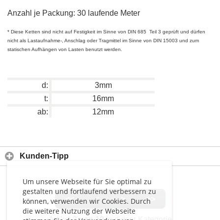
Anzahl je Packung: 30 laufende Meter
* Diese Ketten sind nicht auf Festigkeit im Sinne von DIN 685 Teil 3 geprüft und dürfen
nicht als Lastaufnahme-, Anschlag oder Tragmittel im Sinne von DIN 15003 und zum
statischen Aufhängen von Lasten benutzt werden.
d:
3mm
t:
16mm
ab:
12mm
Kunden-Tipp
Um unsere Webseite für Sie optimal zu
gestalten und fortlaufend verbessern zu
<<
<
>
>>
können, verwenden wir Cookies. Durch
die weitere Nutzung der Webseite
Artikel
3 von 10
in dieser Kategorie