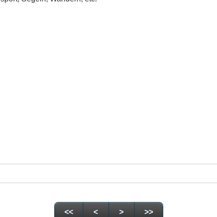
<<
<
>
>>